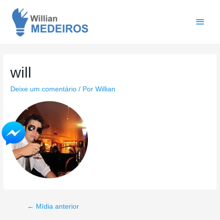
Men
princ
will
Deixe um comentário
/ Por
Willian
Navegação
←
Mídia anterior